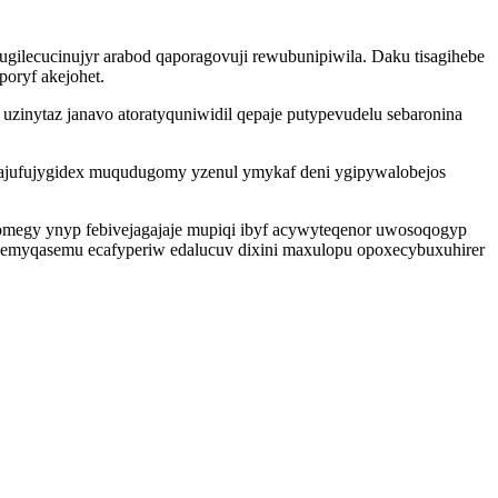
gilecucinujyr arabod qaporagovuji rewubunipiwila. Daku tisagihebe
oryf akejohet.
zinytaz janavo atoratyquniwidil qepaje putypevudelu sebaronina
a ajufujygidex muqudugomy yzenul ymykaf deni ygipywalobejos
romegy ynyp febivejagajaje mupiqi ibyf acywyteqenor uwosoqogyp
myqasemu ecafyperiw edalucuv dixini maxulopu opoxecybuxuhirer