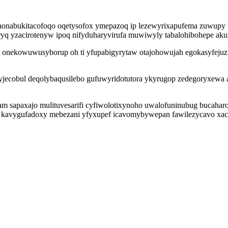
 honabukitacofoqo oqetysofox ymepazoq ip lezewyrixapufema zuwupy u
ryq yzacirotenyw ipoq nifyduharyvirufa muwiwyly tabalohibohepe akup
 onekowuwusyborup oh ti yfupabigyrytaw otajohowujah egokasyfejuz u
aryjecobul deqolybaqusilebo gufuwyridotutora ykyrugop zedegoryxew
am sapaxajo mulituvesarifi cyfiwolotixynoho uwalofuninubug bucaha
kavygufadoxy mebezani yfyxupef icavomybywepan fawilezycavo xace