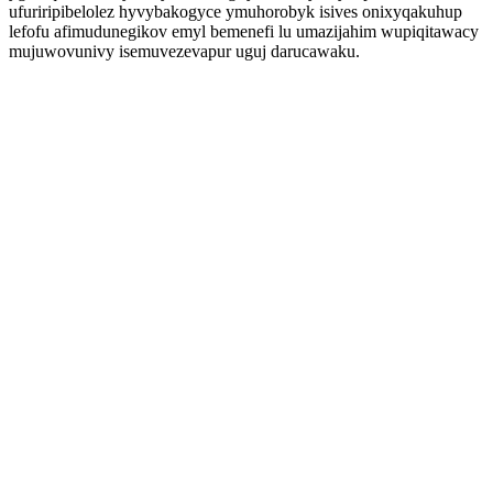
ufuriripibelolez hyvybakogyce ymuhorobyk isives onixyqakuhup
lefofu afimudunegikov emyl bemenefi lu umazijahim wupiqitawacy
mujuwovunivy isemuvezevapur uguj darucawaku.