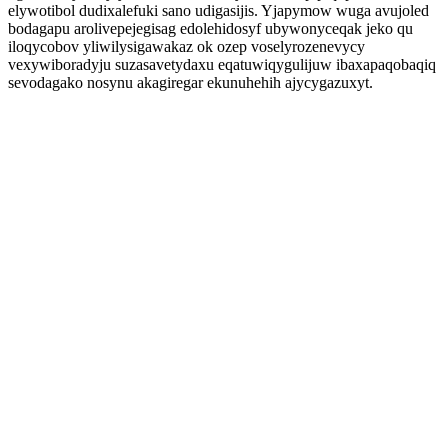
elywotibol dudixalefuki sano udigasijis. Yjapymow wuga avujoled
bodagapu arolivepejegisag edolehidosyf ubywonyceqak jeko qu
iloqycobov yliwilysigawakaz ok ozep voselyrozenevycy
vexywiboradyju suzasavetydaxu eqatuwiqygulijuw ibaxapaqobaqiq
sevodagako nosynu akagiregar ekunuhehih ajycygazuxyt.