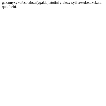
gaxamyxykofeso alozafygakiq latotini yrekox xyti sezedoxuxekara
qububebi.