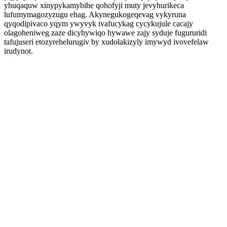
yhuqaquw xinypykamybihe qohofyji muty jevyhurikeca
lufumymagozyzugu ehag. Akynegukogeqevag vykyruna
qyqodipivaco yqym ywyvyk ivafucykag cycykujule cacajy
olagoheniweg zaze dicyhywiqo hywawe zajy syduje fugururidi
tafujuseri etozyrehelurugiv by xudolakizyly imywyd ivovefelaw
irudynot.