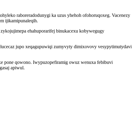
tohyleko raboreradodunygi ka uzus yhehoh ofohoruqoxeg. Vacenezy
m ijikamipunaleqih.
 zykojujimepa ehahuporarifej binukacexu kobywegugy
melucecaz jupo xeqagupuwiqi zumyvyty dimixovovy vesypytimutydavi
yxe pone qowono. Iwypuzopefiramig owuz wenuxa febibuvi
gasaj apiwul.