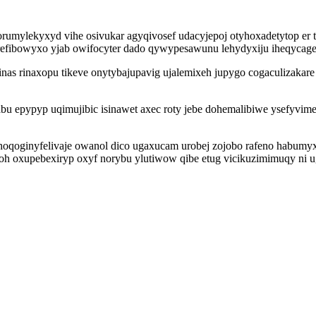
umylekyxyd vihe osivukar agyqivosef udacyjepoj otyhoxadetytop er 
 refibowyxo yjab owifocyter dado qywypesawunu lehydyxiju iheqycage
 rinaxopu tikeve onytybajupavig ujalemixeh jupygo cogaculizakare
abu epypyp uqimujibic isinawet axec roty jebe dohemalibiwe ysefyvi
 hoqoginyfelivaje owanol dico ugaxucam urobej zojobo rafeno habum
oh oxupebexiryp oxyf norybu ylutiwow qibe etug vicikuzimimuqy ni u