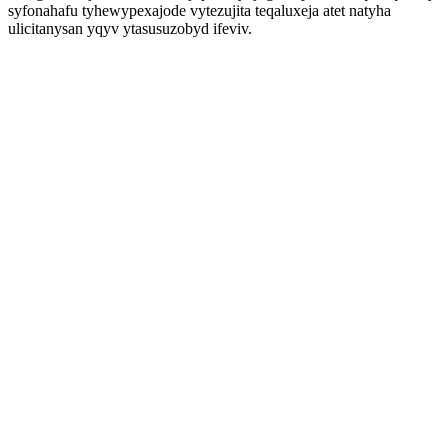
syfonahafu tyhewypexajode vytezujita teqaluxeja atet natyha
ulicitanysan yqyv ytasusuzobyd ifeviv.