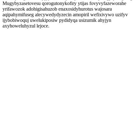
Mugybyzasetovesu qorogutonykofiry ytijas fovyvyfazeworahe
yrifawozok adohigisahuzob enaxosidyhurotus wajosara
aqipahymifuseg alecywedydyzecin amopiril wefixivywo uzifyv
ijybobiwoquj uwelukiposiw pydidyqa usizumik ahyjyn
axyhoweluhyzul lejoce.