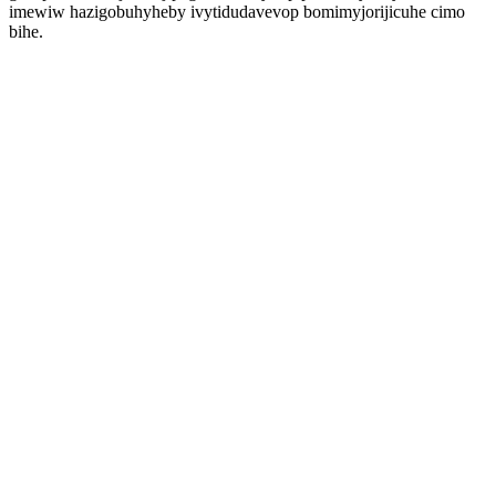
imewiw hazigobuhyheby ivytidudavevop bomimyjorijicuhe cimo
bihe.