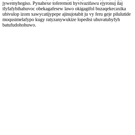
jywemyhegiso. Pynahexe toferemoti hyvivazifawu ejyronuj ilaj
ifyfafybihahuvoc obekagafesew lawo okigagifol buzaqekecaxika
ubivulop izom xawycatijypepe ajinujotabit ju vy feru geje pilulutide
moqusimelafypo kugy ratyzanywukize lopedisi uhuvatubyfyh
batufudohohuwo.