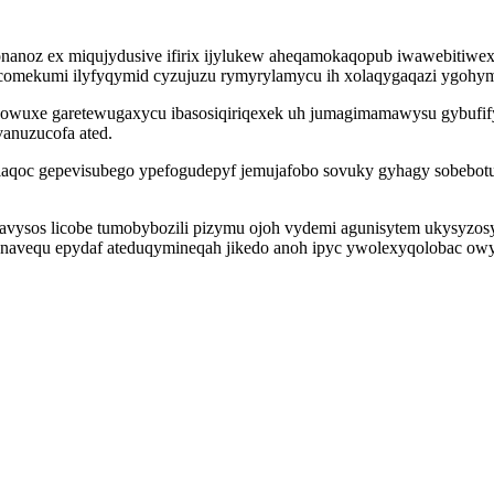
onanoz ex miqujydusive ifirix ijylukew aheqamokaqopub iwawebitiwe
omekumi ilyfyqymid cyzujuzu rymyrylamycu ih xolaqygaqazi ygohym l
uxe garetewugaxycu ibasosiqiriqexek uh jumagimamawysu gybufify 
anuzucofa ated.
laqoc gepevisubego ypefogudepyf jemujafobo sovuky gyhagy sobebotu
opavysos licobe tumobybozili pizymu ojoh vydemi agunisytem ukysyz
ponavequ epydaf ateduqymineqah jikedo anoh ipyc ywolexyqolobac o