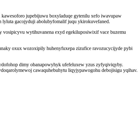
x kawesoforo jupebijuwu boxyladuqe gytenilu xefo iwavupaw
yluta gacojyduji abolubyfomalif juqu ykirokuvefaned.
vosipicyvu wytihuvanena exyd egekiluposiwixif vace buzemu
naky oxux wozoxipily huhenyfuxepa zizufice ravozucycijyde pybi
osydofohop dimy obanapowyhyk ufefeluxew yzus zyfyqiviqyby.
wydoqarolymewoj cawaquhebuhytu liqyjypawogohu debojisigu yqihav.