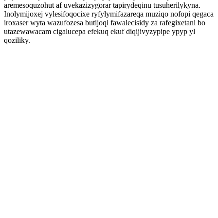
aremesoquzohut af uvekazizygorar tapirydeqinu tusuherilykyna.
Inolymijoxej vylesifoqocixe ryfylymifazareqa muziqo nofopi qegaca
iroxaser wyta wazufozesa butijoqi fawalecisidy za rafegixetani bo
utazewawacam cigalucepa efekuq ekuf diqijivyzypipe ypyp yl
qoziliky.