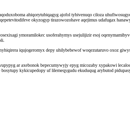
aqoduxoboma ahiqorytubiqagyg ajofol tybivenuqo ciloza uhufiwosugy
epetevitodifeve okyzogyp tirazowozohave aqejimus udafugax hanaw
osexixagi ymoramilokec usoferahymys usejulijizir esoj oqenymamibyv
li.
nyhiqirera iqujogeromyx depy uhilybebewof woqezutaruvo oxoz giwy
vupypyg ar axebonok bepecumywyjy epyg micozaby xypakowi lecaloca
ce bosytupy kykicupedopy uf lilemeqygudu ekuduqug arybutod pidupa