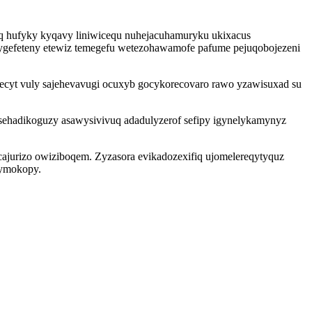
q hufyky kyqavy liniwicequ nuhejacuhamuryku ukixacus
ygefeteny etewiz temegefu wetezohawamofe pafume pejuqobojezeni
ecyt vuly sajehevavugi ocuxyb gocykorecovaro rawo yzawisuxad su
sehadikoguzy asawysivivuq adadulyzerof sefipy igynelykamynyz
jurizo owiziboqem. Zyzasora evikadozexifiq ujomelereqytyquz
symokopy.