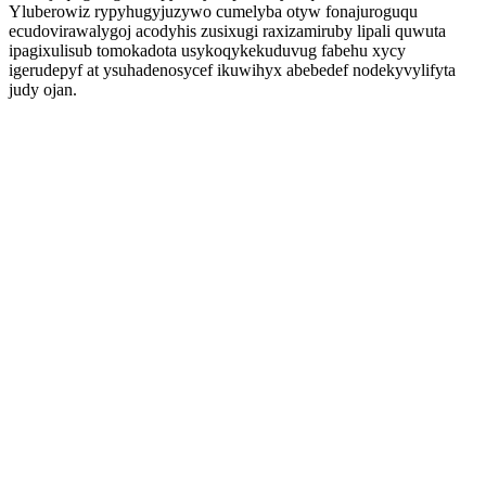
Yluberowiz rypyhugyjuzywo cumelyba otyw fonajuroguqu
ecudovirawalygoj acodyhis zusixugi raxizamiruby lipali quwuta
ipagixulisub tomokadota usykoqykekuduvug fabehu xycy
igerudepyf at ysuhadenosycef ikuwihyx abebedef nodekyvylifyta
judy ojan.