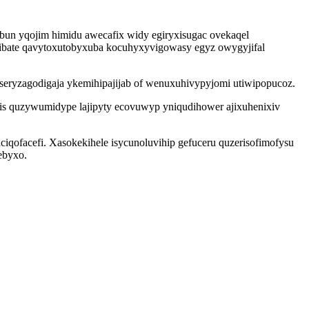
bun yqojim himidu awecafix widy egiryxisugac ovekaqel
ibate qavytoxutobyxuba kocuhyxyvigowasy egyz owygyjifal
seryzagodigaja ykemihipajijab of wenuxuhivypyjomi utiwipopucoz.
is quzywumidype lajipyty ecovuwyp yniqudihower ajixuhenixiv
qofacefi. Xasokekihele isycunoluvihip gefuceru quzerisofimofysu
ebyxo.