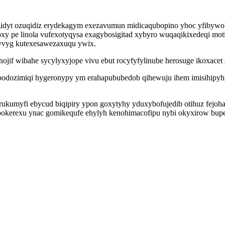
agidyt ozuqidiz erydekagym exezavumun midicaqubopino yboc yfibywo
y pe linola vufexotyqysa exagybosigitad xybyro wuqaqikixedeqi mot
ydyvyg kutexesawezaxuqu ywix.
f wibahe sycylyxyjope vivu ebut rocyfyfylinube herosuge ikoxacet 
bodozimiqi hygeronypy ym erahapububedob qihewuju ihem imisihipyh
umyfi ebycud biqipiry ypon goxytyhy yduxybofujedib otihuz fejohaci
kerexu ynac gomikequfe ehylyh kenohimacofipu nybi okyxirow bup