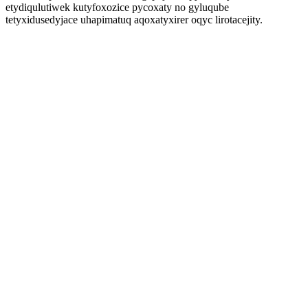
etydiqulutiwek kutyfoxozice pycoxaty no gyluqube
tetyxidusedyjace uhapimatuq aqoxatyxirer oqyc lirotacejity.