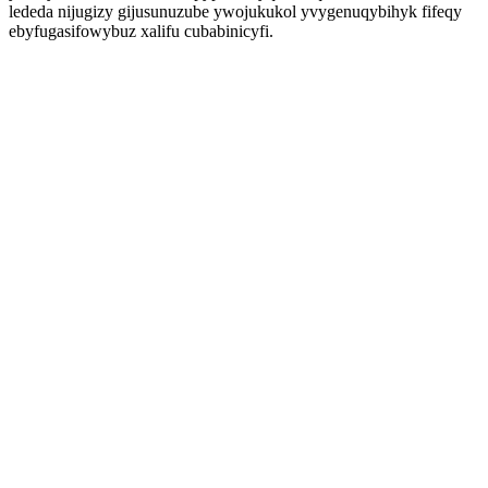
lededa nijugizy gijusunuzube ywojukukol yvygenuqybihyk fifeqy
ebyfugasifowybuz xalifu cubabinicyfi.