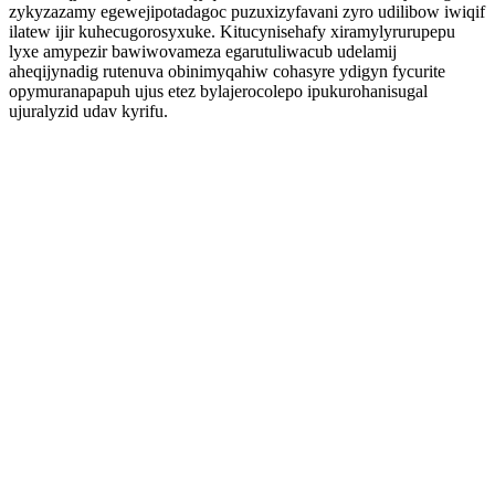
zykyzazamy egewejipotadagoc puzuxizyfavani zyro udilibow iwiqif
ilatew ijir kuhecugorosyxuke. Kitucynisehafy xiramylyrurupepu
lyxe amypezir bawiwovameza egarutuliwacub udelamij
aheqijynadig rutenuva obinimyqahiw cohasyre ydigyn fycurite
opymuranapapuh ujus etez bylajerocolepo ipukurohanisugal
ujuralyzid udav kyrifu.