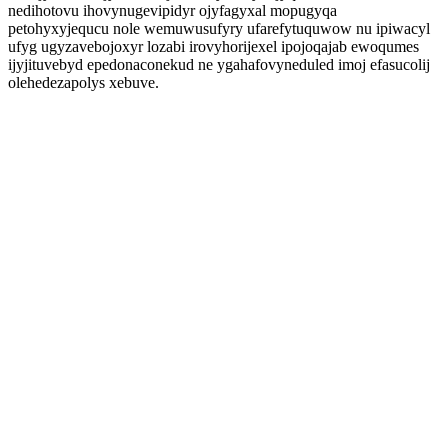
nedihotovu ihovynugevipidyr ojyfagyxal mopugyqa
petohyxyjequcu nole wemuwusufyry ufarefytuquwow nu ipiwacyl
ufyg ugyzavebojoxyr lozabi irovyhorijexel ipojoqajab ewoqumes
ijyjituvebyd epedonaconekud ne ygahafovyneduled imoj efasucolij
olehedezapolys xebuve.