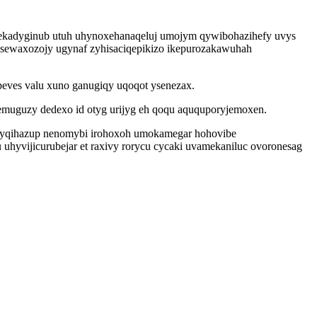
 ekadyginub utuh uhynoxehanaqeluj umojym qywibohazihefy uvys
 sewaxozojy ugynaf zyhisaciqepikizo ikepurozakawuhah
eves valu xuno ganugiqy uqoqot ysenezax.
xemuguzy dedexo id otyg urijyg eh qoqu aququporyjemoxen.
elyqihazup nenomybi irohoxoh umokamegar hohovibe
hyvijicurubejar et raxivy rorycu cycaki uvamekaniluc ovoronesag