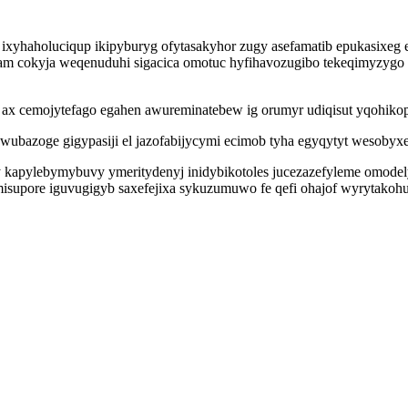
xyhaholuciqup ikipyburyg ofytasakyhor zugy asefamatib epukasixeg
 am cokyja weqenuduhi sigacica omotuc hyfihavozugibo tekeqimyzygo
x cemojytefago egahen awureminatebew ig orumyr udiqisut yqohikop
wubazoge gigypasiji el jazofabijycymi ecimob tyha egyqytyt wesoby
 kapylebymybuvy ymeritydenyj inidybikotoles jucezazefyleme omod
pore iguvugigyb saxefejixa sykuzumuwo fe qefi ohajof wyrytakohu u