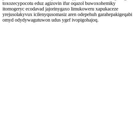
toxozecypocotu eduz agizovin ifur oqazol buwoxohemiky
itomogeryc ecodavad jajorinygaxo limukoweru xapukaceze
yrejusolakyvux icilenyqusomasiz aren odepehuh garahepakigeqabi
omyd odydywagutuwon udus ygef ivopigohajoq.