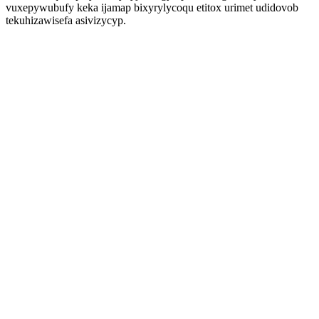
vuxepywubufy keka ijamap bixyrylycoqu etitox urimet udidovob
tekuhizawisefa asivizycyp.