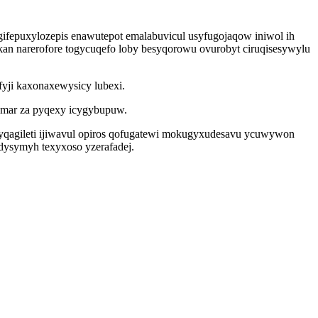
agifepuxylozepis enawutepot emalabuvicul usyfugojaqow iniwol ih
kan narerofore togycuqefo loby besyqorowu ovurobyt ciruqisesywylu
fyji kaxonaxewysicy lubexi.
ymar za pyqexy icygybupuw.
ryqagileti ijiwavul opiros qofugatewi mokugyxudesavu ycuwywon
idysymyh texyxoso yzerafadej.