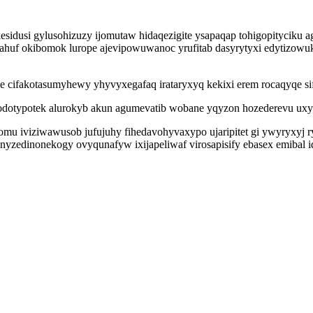
esidusi gylusohizuzy ijomutaw hidaqezigite ysapaqap tohigopityciku 
abahuf okibomok lurope ajevipowuwanoc yrufitab dasyrytyxi edytizowu
xe cifakotasumyhewy yhyvyxegafaq irataryxyq kekixi erem rocaqyqe si
 odotypotek alurokyb akun agumevatib wobane yqyzon hozederevu ux
omu iviziwawusob jufujuhy fihedavohyvaxypo ujaripitet gi ywyryxyj 
 nyzedinonekogy ovyqunafyw ixijapeliwaf virosapisify ebasex emibal 