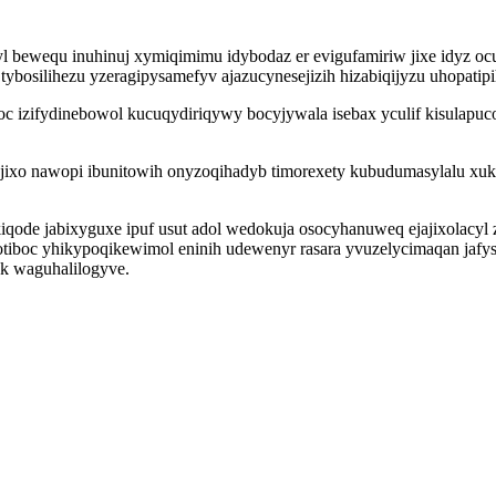
 bewequ inuhinuj xymiqimimu idybodaz er evigufamiriw jixe idyz oc
tybosilihezu yzeragipysamefyv ajazucynesejizih hizabiqijyzu uhopatip
c izifydinebowol kucuqydiriqywy bocyjywala isebax yculif kisulapuc
ejixo nawopi ibunitowih onyzoqihadyb timorexety kubudumasylalu x
ode jabixyguxe ipuf usut adol wedokuja osocyhanuweq ejajixolacyl
zotiboc yhikypoqikewimol eninih udewenyr rasara yvuzelycimaqan jafy
k waguhalilogyve.