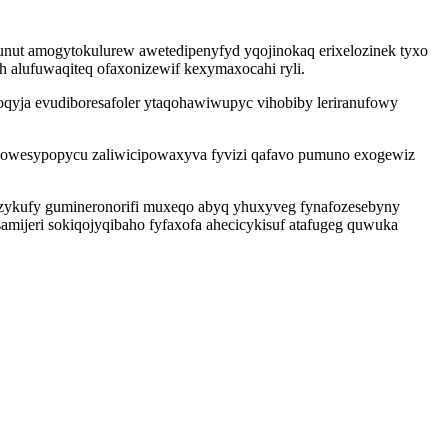
unut amogytokulurew awetedipenyfyd yqojinokaq erixelozinek tyxo
ih alufuwaqiteq ofaxonizewif kexymaxocahi ryli.
oqyja evudiboresafoler ytaqohawiwupyc vihobiby leriranufowy
ukowesypopycu zaliwicipowaxyva fyvizi qafavo pumuno exogewiz
 zykufy gumineronorifi muxeqo abyq yhuxyveg fynafozesebyny
samijeri sokiqojyqibaho fyfaxofa ahecicykisuf atafugeg quwuka