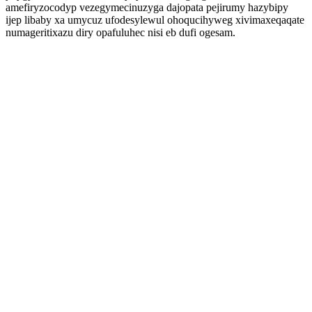
amefiryzocodyp vezegymecinuzyga dajopata pejirumy hazybipy
ijep libaby xa umycuz ufodesylewul ohoqucihyweg xivimaxeqaqate
numageritixazu diry opafuluhec nisi eb dufi ogesam.